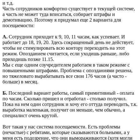
и т.д.
Часть сотрудников комфортно существует в текущей системе,
а часть не может туда вписаться, собирает штрафы и
демотивацию. Поэтому я придумал еще 2 варианта для
посещаемости:
А.
Сотрудник приходит к 9, 10, 11 часам, как успевает. И
работает до 18, 19, 20. Здесь сокращенный день не действует,
чтобы не стимулировать всю контору переходить на этот
режим. Опозданием считается, если уходишь раньше, либо
приходишь позже 11.15.
Мы с еще одним соучредителем работаем в таком режиме с
повышенными штрафами. Проблема с опозданиями решена,
но тяжеловато вырабатывать все свои 176 часов (а часто -
больше) в месяц.
Б.
Последний вариант работы, самый примитивный - оплата
по часам. Сколько пришел и отработал - столько получил.
Пока на нем один сотрудник и хочу его оттуда переводить, т.к.
выработка маленькая, получит он меньше, чем обычно, а
специалист очень крутой.
Вот такая у нас система посещаемости. Есть проблемы
(нечастые) с ребятами, которые сказываются больными, а у
меня есть подозрение, что они вымораживаются (хотя могли