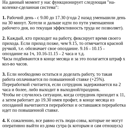
На данный момент у нас функционирует следующая "на-
коленке-сделанная система":
1.
Рабочий день - с 9.00 до 17.30 (года 2 назад уменьшили день
на 30 минут. Хотели и дальше идти по пути уменьшения
рабочего дня, но текущая эффективность труда не позволяет).
2.
Каждый, кто приходит на работу, фиксирует время своего
прихода. Если приход позже, чем 9.15, то отмечается красной
ручкой, т.е. обозначает свое опоздание. 9.16 - 10.15 -
опоздание на 1ч, 10.16-11.15 - 2 часа и т.д.
Часы подбиваются в конце месяца и за это полагается штраф х
кол-во часов.
3.
Если необходимо остаться и доделать работу, то такая
работа оплачивается по повышенной ставке (+25%).
Переработкой считается, если сотрудник задерживается на 2
часа и более, либо выходит в выходной/праздник.
Чтобы не случилось ситуации, когда сотрудник приходит к 11,
а затем работает до 19.30 имея профит, в конце месяца из
опозданий вычитаются переработки и оставшаяся переработка
идет по повышенной ставке.
4.
К сожалению, все равно есть люди-совы, которые не могут
оперативно выйти из дома сутра (к которым и сам отношусь)